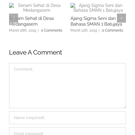
n
Senam Sehat di Desa
Ajang Sigma Seni dan
S
Medangasem
Bahasa SMAN 1 Batujaya
C
s
Maret 16th, 2019
|
0 Comments
Maret 11th, 2019
|
0 Comments
F
C
Leave A Comment
Comment