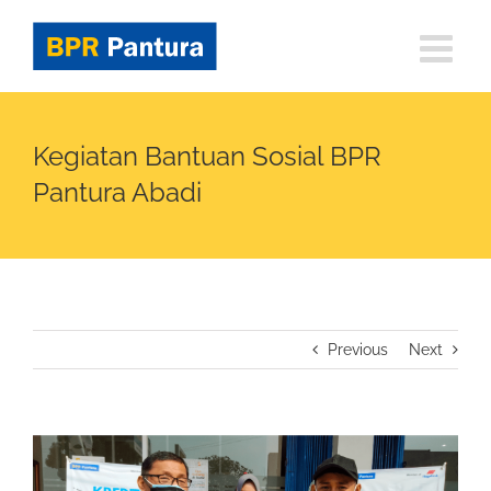
Skip
to
content
Kegiatan Bantuan Sosial BPR
Pantura Abadi
Previous
Next
View
Larger