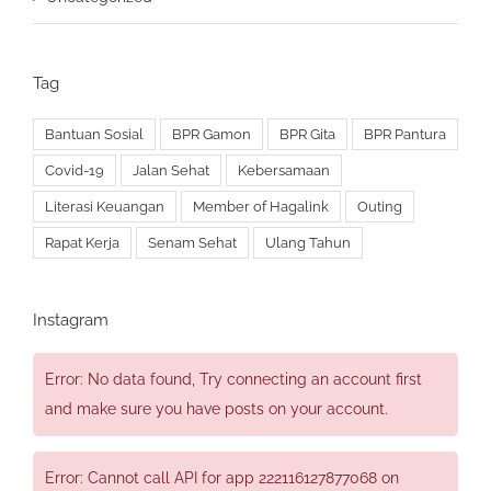
Tag
Bantuan Sosial
BPR Gamon
BPR Gita
BPR Pantura
Covid-19
Jalan Sehat
Kebersamaan
Literasi Keuangan
Member of Hagalink
Outing
Rapat Kerja
Senam Sehat
Ulang Tahun
Instagram
Error: No data found, Try connecting an account first
and make sure you have posts on your account.
Error: Cannot call API for app 222116127877068 on