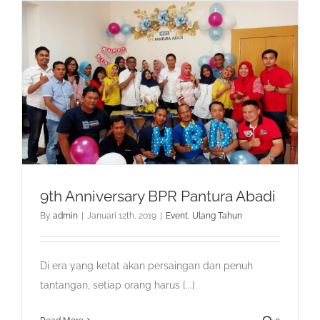
9th Anniversary BPR Pantura Abadi
By
admin
|
Januari 12th, 2019
|
Event
,
Ulang Tahun
Di era yang ketat akan persaingan dan penuh
tantangan, setiap orang harus [...]