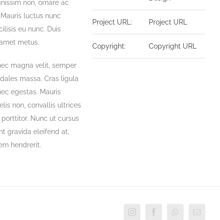
gnissim non, ornare ac
. Mauris luctus nunc
Project URL:
Project URL
ilisis eu nunc. Duis
it amet metus.
Copyright:
Copyright URL
onec magna velit, semper
sodales massa. Cras ligula
nec egestas. Mauris
lis non, convallis ultrices
n porttitor. Nunc ut cursus
nt gravida eleifend at,
rem hendrerit.
Instagram
Facebook
WhatsApp
Email