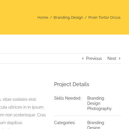
Home
Branding
Design
Proin Tortor Orcus
Previous
Next
Project Details
Skills Needed:
Branding
 vitae sodales erat.
Design
cula ultrices in in ipsum.
Photography
rem non scelerisque. Cras
ntum dapibus.
Categories:
Branding
Design