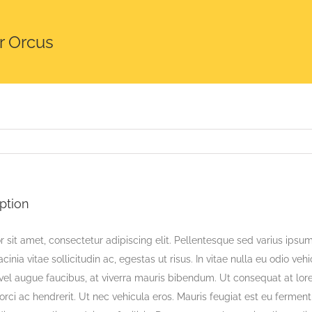
or Orcus
ption
sit amet, consectetur adipiscing elit. Pellentesque sed varius ipsum,
acinia vitae sollicitudin ac, egestas ut risus. In vitae nulla eu odio vehi
s vel augue faucibus, at viverra mauris bibendum. Ut consequat at lo
rci ac hendrerit. Ut nec vehicula eros. Mauris feugiat est eu ferme