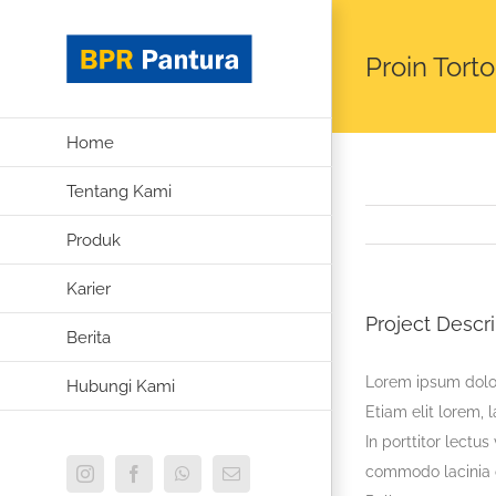
Skip
to
Proin Tort
content
Home
Tentang Kami
Produk
Karier
Project Descri
Berita
Lorem ipsum dolor 
Hubungi Kami
Etiam elit lorem, l
In porttitor lectu
commodo lacinia o
Instagram
Facebook
WhatsApp
Email