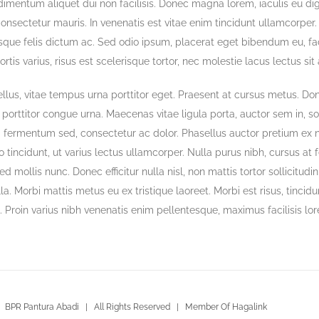
imentum aliquet dui non facilisis. Donec magna lorem, iaculis eu di
consectetur mauris. In venenatis est vitae enim tincidunt ullamcorper
sque felis dictum ac. Sed odio ipsum, placerat eget bibendum eu, fac
bortis varius, risus est scelerisque tortor, nec molestie lacus lectus s
tellus, vitae tempus urna porttitor eget. Praesent at cursus metus. D
s, porttitor congue urna. Maecenas vitae ligula porta, auctor sem in, 
d fermentum sed, consectetur ac dolor. Phasellus auctor pretium ex 
 tincidunt, ut varius lectus ullamcorper. Nulla purus nibh, cursus at fe
ed mollis nunc. Donec efficitur nulla nisl, non mattis tortor sollicitudi
lla. Morbi mattis metus eu ex tristique laoreet. Morbi est risus, tincidu
at. Proin varius nibh venenatis enim pellentesque, maximus facilisis lo
 BPR Pantura Abadi | All Rights Reserved | Member Of Hagalink