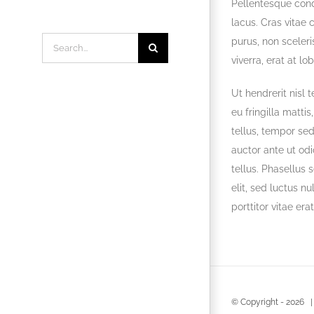
Pellentesque cond
lacus. Cras vitae 
Search
purus, non sceleri
for:
viverra, erat at lo
Ut hendrerit nisl 
eu fringilla matti
tellus, tempor se
auctor ante ut odio
tellus. Phasellus s
elit, sed luctus nu
porttitor vitae er
© Copyright -
2026 |