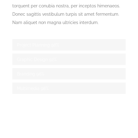
torquent per conubia nostra, per inceptos himenaeos.
Donec sagittis vestibulum turpis sit amet fermentum.
Nam aliquet non magna ultricies interdum.
Project Planning
98%
Graphic Design
92%
Branding
96%
Multimedia
98%