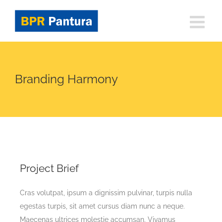
Skip
to
content
Branding Harmony
Project Brief
Cras volutpat, ipsum a dignissim pulvinar, turpis nulla
egestas turpis, sit amet cursus diam nunc a neque.
Maecenas ultrices molestie accumsan. Vivamus